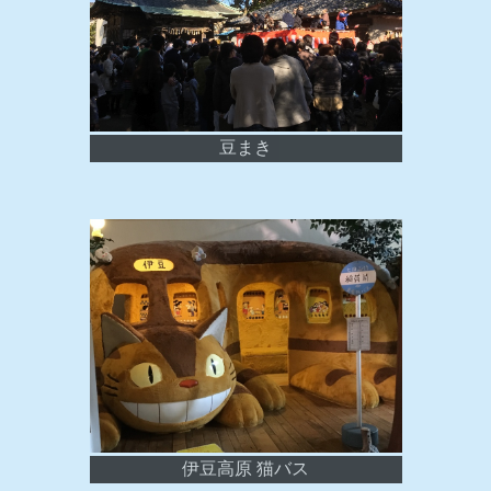
豆まき
伊豆高原 猫バス