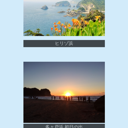
ヒリゾ浜
多々戸浜 初日の出