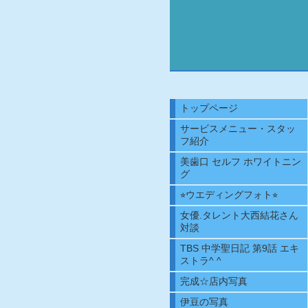
トップページ
サービスメニュー・スタッ
フ紹介
美歯口 セルフ ホワイトニン
グ
⭐︎ウエディングフォト⭐︎
女優.タレント大西結花さん
対談
TBS 中学聖日記 第9話 エキ
ストラ^ ^
完成☆店内写真
伊豆の写真