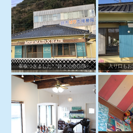
看板つきました^ ^鈴木治療院隣⭐︎
入り口もお