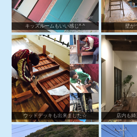
キッズルームもいい感じ^ ^
壁が
ウッドデッキも出来ました☆
店内も綺