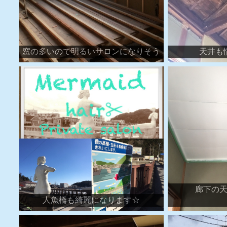
窓の多いので明るいサロンになりそう
天井も
廊下の
人魚橋も綺麗になります☆