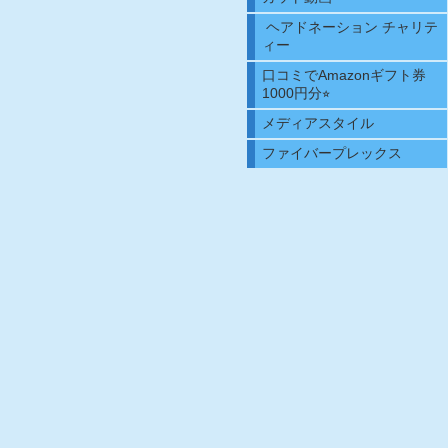
ヘアドネーション チャリテ
ィー
口コミでAmazonギフト券
1000円分⭐︎
メディアスタイル
ファイバープレックス