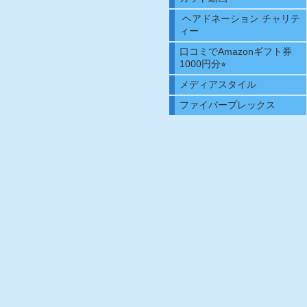
ヘアドネーション チャリテ
ィー
口コミでAmazonギフト券
1000円分⭐︎
メディアスタイル
ファイバープレックス