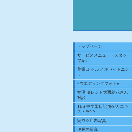
トップページ
サービスメニュー・スタッ
フ紹介
美歯口 セルフ ホワイトニン
グ
⭐︎ウエディングフォト⭐︎
女優.タレント大西結花さん
対談
TBS 中学聖日記 第9話 エキ
ストラ^ ^
完成☆店内写真
伊豆の写真